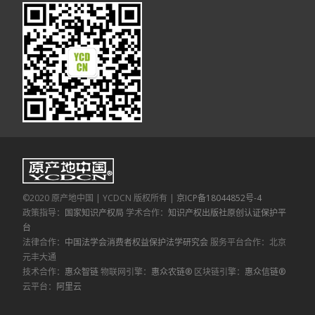
©2020 原产地中国 | YCDCN 版权所有 |
京ICP备18044852号-4
政策指导：
国家知识产权局
学术合作：
知识产权出版社原创认证保护平
台
法律合作：
中国法学会消费者权益保护法学研究会
服务平台合作：北京
元丰大通
技术合作：
惠众智链
物联网引擎：
惠众农链®
区块链引擎：
惠众信链®
云平台：
阿里云