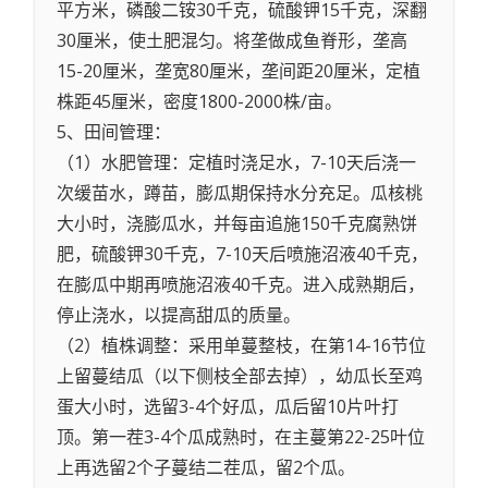
平方米，磷酸二铵30千克，硫酸钾15千克，深翻
30厘米，使土肥混匀。将垄做成鱼脊形，垄高
15-20厘米，垄宽80厘米，垄间距20厘米，定植
株距45厘米，密度1800-2000株/亩。
5、田间管理：
（1）水肥管理：定植时浇足水，7-10天后浇一
次缓苗水，蹲苗，膨瓜期保持水分充足。瓜核桃
大小时，浇膨瓜水，并每亩追施150千克腐熟饼
肥，硫酸钾30千克，7-10天后喷施沼液40千克，
在膨瓜中期再喷施沼液40千克。进入成熟期后，
停止浇水，以提高甜瓜的质量。
（2）植株调整：采用单蔓整枝，在第14-16节位
上留蔓结瓜（以下侧枝全部去掉），幼瓜长至鸡
蛋大小时，选留3-4个好瓜，瓜后留10片叶打
顶。第一茬3-4个瓜成熟时，在主蔓第22-25叶位
上再选留2个子蔓结二茬瓜，留2个瓜。