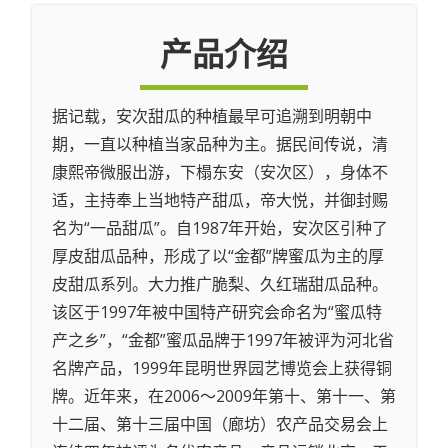
产品介绍
据记载，安次甜瓜的种植最早可追溯到明朝中
期，一直以种植当家品种为主。据民间传说，清
康熙帝微服出游，下榻东安（安次区），身体不
适，主持奉上当地特产甜瓜，帝大悦，并御封赐
名为“一品甜瓜”。自1987年开始，安次区引种了
厚皮甜瓜品种，形成了以“金都”牌蜜瓜为主的厚
皮甜瓜系列。大力推广脆梨、久红瑞甜瓜品种。
该区于1997年被中国特产研究会命名为“蜜瓜特
产之乡”，“金都”蜜瓜品牌于1997年被评为河北省
名牌产品，1999年昆明世界园艺博览会上获得铜
牌。近年来，在2006～2009年第十、第十一、第
十二届、第十三届中国（廊坊）农产品交易会上