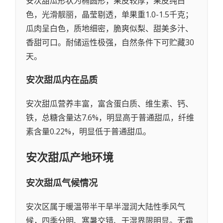
安次甜瓜形状为椭圆形，果皮较厚，果皮纯白
色，光滑靓丽，晶莹剔透，单果重1.0-1.5千克；
瓜肉呈白色，质地细密，脆爽似梨、甜美多汁、
香甜可口。耐储运性极强，自然条件下可贮藏30
天。
安次甜瓜
内在品质
安次甜瓜营养丰富，富含蛋白质、维生素、钙、
铁，总糖含量达7.6%，明显高于普通甜瓜，纤维
素含量0.22%，明显低于普通甜瓜。
安次甜瓜
产地环境
安次甜瓜
气候情况
安次区属于暖温带半干旱半湿润大陆性季风气
候，四季分明、寒暑交错、干湿界限明显。无霜