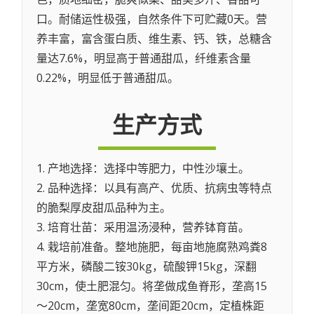
口。耐储运性极强，自然条件下可贮藏0天。营
养丰富，富含蛋白质、维生素、钙、铁，总糖含
量达7.6%，明显高于普通甜瓜，纤维素含量
0.22%，明显低于普通甜瓜。
生产方式
1. 产地选择：选择中等肥力，中性沙壤土。
2. 品种选择：以具有高产、优质、抗病虫等特点
的脆梨厚皮甜瓜品种为主。
3. 培育壮苗：采用温汤浸种，营养钵育苗。
4. 栽培前准备。整地施肥，每亩地施腐熟鸡粪8
平方米，磷酸二铵30kg，硫酸钾15kg，深翻
30cm，使土肥混匀。将垄做成鱼脊形，垄高15
～20cm，垄宽80cm，垄间距20cm，定植株距