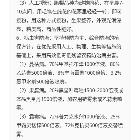
（3）人工授粉：脆梨品种为雌雄同花，在早晨7-
10点间，用毛笔在雌花的花蕊里轻轻一转，即可
授粉，用这种方式授粉，坐果整齐，外观光滑漂
亮，糖度高，商品性能好。
6、病虫害防治：坚持预防为主，综合防治的植
保方针，在优先采用人工、物理、生物等措施的
基础上，采用高效低毒低残留农药防治病虫害。
（1）蔓枯病。70%甲基托布津1000倍液、80%
乙蒜素5000倍液、8%宁南霉素1000倍掖、3.2%
恶甲水剂500倍液喷雾。
（2）果腐病。20%黑星叶霉唑1500-2000倍液或
25%黑星丹1500倍液，加农用链霉素或乙蒜素喷
雾。
（3）霜霉病。72%普力克水剂1000倍液、25%
甲霜灵锰锌500倍液，72%克抗灵600倍液交替喷
雾。