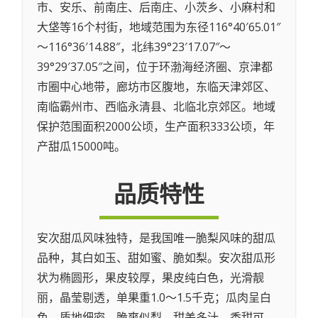
市、安乐、前南庄、后南庄、小茨乡、小麻村和
大垡等16个村街，地域范围为东径116°40′65.01″
～116°36′14.88″，北纬39°23′17.07″～
39°29′37.05″之间，位于环渤海经济圈、京津都
市圈中心地带，廊坊市区腹地，东临天津郊区、
南临霸州市、西临永清县、北临北京郊区。地域
保护范围面积2000公顷，生产面积333公顷，年
产甜瓜15000吨。
品质特性
安次甜瓜风味独特，是我国唯一脆梨风味的甜瓜
品种，其白如玉、甜如蜜、脆如梨。安次甜瓜形
状为椭圆形，果皮较厚，果皮纯白色，光滑靓
丽，晶莹剔透，单果重1.0～1.5千克；瓜肉呈白
色，质地细密，脆爽似梨、甜美多汁、香甜可