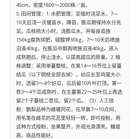
45cm，密度1800～2000株／亩。
5. 田间管理：1. 水肥管理：定植时浇足水，7—
10天后浇一次缓苗水，蹲苗，膨瓜期保持水分充
足。瓜核桃大小时，浇膨瓜水，并每亩追施
150kg腐熟饼肥，硫酸钾30kg，7～10天后喷施
沼液40kg，在膨瓜中期再喷施沼液40kg。进入
成熟期后，停止浇水，以提高甜瓜的质量。2. 植
株调整：采用单蔓整枝，在第14～16节位上留蔓
结瓜（以下侧枝全部去掉），幼瓜长至鸡蛋大小
时，选留3～4个好瓜，瓜后留10片叶打顶。第一
茬3～4个瓜成熟时，在主蔓第22～25叶位上再选
留2个子蔓结二茬瓜，留2个瓜。（3）人工授
粉：脆梨品种为雌雄同花，在早晨7～10点间，
用毛笔在雌花的花蕊里轻轻一转，即可授粉，用
这种方式授粉，坐果整齐，外观光滑漂亮，糖度
高，商品性能好。