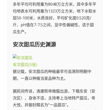
多年平均可利用量为8048万立方米，其中多年平
均地表水可利用量为1323万立方米，地下水取水
层50-100米，水质良好，平均矿化度0.520克/
斤、pH值在7-7.5之间，显中性偏碱性，适于甜
瓜生产。
安次甜瓜
历史渊源
安次甜瓜
(5张)
据记载，安次甜瓜的种植最早可追溯到明朝中
期，一直以种植当家品种为主。
据民间传说，清康熙帝微服出游，下榻东安（安
次区），身体不适，主持奉上当地特产甜瓜，帝
大悦，并御封赐名为“一品甜瓜”。