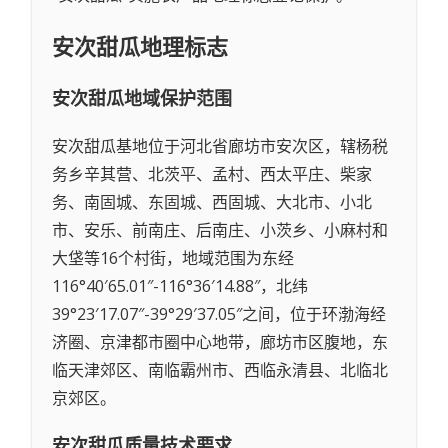
安次甜瓜
地理标志
安次甜瓜
地域保护范围
安次甜瓜基地位于河北省廊坊市安次区，辖杨税
务乡辛其营、北茨平、孟村、西太平庄、柴家
务、南固城、东固城、西固城、大北市、小北
市、安乐、前南庄、后南庄、小茨乡、小麻村和
大垡等16个村街，地域范围为东经
116°40′65.01″-116°36′14.88″，北纬
39°23′17.07″-39°29′37.05″之间，位于环渤海经
济圈、京津都市圈中心地带，廊坊市区腹地，东
临天津郊区、南临霸州市、西临永清县、北临北
京郊区。
安次甜瓜
质量技术要求