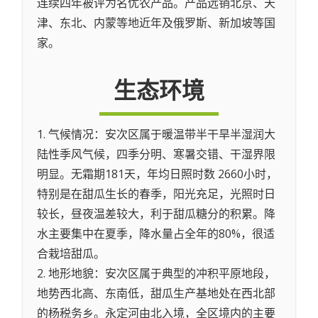
连续四年被评为名优农产品。产品远销北京、天
津、东北、内蒙等地近年及俄罗斯、新加坡等国
家。
生态环境
1. 气候情况：安次区属于暖温带半干旱半湿润大
陆性季风气候，四季分明、寒暑交错、干湿界限
明显。无霜期181天，年均日照时数 2660小时，
特别是在甜瓜生长的春季，阳光充足，光照时日
较长，昼夜温差较大，利于甜瓜糖分的积累。降
水主要集中在夏季，降水量占全年的80%，很适
合栽培甜瓜。
2. 地形地貌：安次区属于典型的冲积平原地段，
地势西北高、东南低，甜瓜生产基地处在西北部
的杨税务乡。永定河由北入境，全区境内的主要