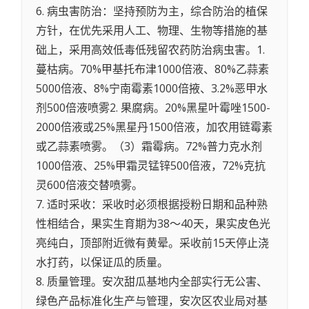
6. 病虫害防治：坚持预防为主，综合防治的植保
方针，在优先采用人工、物理、生物等措施的基
础上，采用高效低毒低残留农药防治病虫害。1.
蔓枯病。70%甲基托布津1000倍液、80%乙蒜素
5000倍液、8%宁南霉素1000倍掖、3.2%恶甲水
剂500倍液喷雾2. 果腐病。20%黑星叶霉唑1500-
2000倍液或25%黑星丹1500倍液，加农用链霉素
或乙蒜素喷雾。（3）霜霉病。72%普力克水剂
1000倍液、25%甲霜灵锰锌500倍液，72%克抗
灵600倍液交替喷雾。
7. 适时采收：采收时必须根据授粉日期和品种熟
性相结合，果实生育期为38～40天，果实皮色光
亮纯白，顶部附近微有黄晕。采收前15天停止浇
水打药，以保证瓜的质量。
8. 质量管理。安次甜瓜基地内全部实行无公害、
绿色产品标准化生产与管理，安次区农业局对基