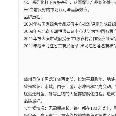
化、系列化打下良好基础，从而保证产品始终处于
米”当前良好的市场认可与品牌效应。
品牌历程：
2004年被国家绿色食品发展中心批准评定为“A级绿
2008年被北京五洲恒通认证中心认证为“中国有机
2011年被大庆市政府授予“市级农村合作经济组织”
2011年被黑龙江省工商局授予“黑龙江省著名商标”
肇州县位于黑龙江省西南部，松嫩平原腹地，地处东径124°4
曾是松花江水域，由于上游江水冲击和地壳变动，
底滚迁时鱼、虾等生物的大量存留腐化过程，造就
品质最好。
1. 气候情况：无霜期较长、每年都在130天以上，
份谷子，光照充足。为农作物的营养积累提供了良