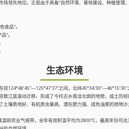
市场领先地位。正是由于具备“自然环境、基地建设、种植管理、
色食品”。
产品”。
。
。
生态环境
8′45″—125°47′37″之间，北纬45°34′30″—46°15
导致江底滚动迁移，形成了今托古乡南洼北岗的地势，成土历经
了土壤质地好、有机质含量高、潜在肥力强、成色油黑的岗地沙
属温和农业气候带，全年有效积温平均为2800℃，最高年份可达31
好的自然环境。