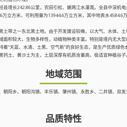
县境长242.86公里，农田引松、嫩两江水灌溉。全县中深机电井达
36万立方米，可利用量为13944.6万立方米，其中地表水4584.
三大黑土带之一东北黑土地。由于开发建设较晚，以大气、水体、
域面积较大，生物多样性，动植物种类丰富。特别是境内无大型
持着“天蓝、水清、土黑、空气新”的良好生态，是生产优质绿色
为黑钙土、黄沙土为主，土层深厚有机质含量高，极适宜种植谷子
地域范围
朝阳乡、朝阳沟镇、丰乐镇、肇州镇、永胜乡、二井镇、双发乡等
品质特性