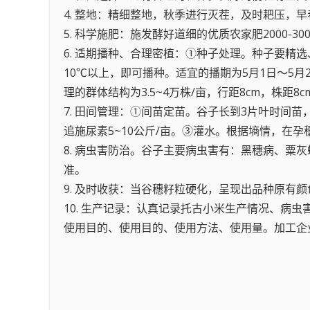
4. 整地：精细整地，秋季进行灭茬，及时耙压，
5. 科学施肥：施发酵好道细的优质农家肥2000-3
6. 适期播种、合理密植：①种子处理。种子要精选
10℃以上，即可播种。适宜的播期为5月1日～5月
理的群体结构为3.5~4万株/亩，行距8cm，株距8c
7. 田间管理：①间苗定苗。谷子长到3片叶时间
追施尿素5~10公斤/亩。③灌水。根据墒情，在
8. 病虫害防治。谷子主要病虫害有：黑穗病、粟
准。
9. 及时收获：当谷穗籽粒硬化，呈现出品种原有
10. 生产记录：认真记录托古小米生产情况、病
使用目的、使用目的、使用方法、使用量。加工企