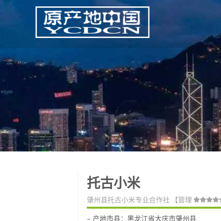
托古小米
肇州县托古小米专业合作社
【管理
– 产地市县：黑龙江省大庆市肇州县