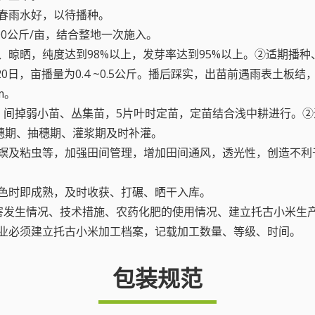
早春雨水好，以待播种。
000公斤/亩，结合整地一次施入。
、晾晒，纯度达到98%以上，发芽率达到95%以上。②适期播种
20日，亩播量为0.4 ~0.5公斤。播后踩实，出苗前遇雨表土
m。
苗，间掉弱小苗、丛集苗，5片叶时定苗，定苗结合浅中耕进行。
孕穗期、抽穗期、灌浆期及时补灌。
灰螟及粘虫等，加强田间管理，增加田间通风，透光性，创造不利于
颜色时即成熟，及时收获、打碾、晒干入库。
虫害发生情况、技术措施、农药化肥的使用情况、建立托古小米
业必须建立托古小米加工档案，记载加工数量、等级、时间。
包装规范