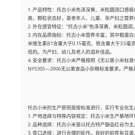
1. 产品特性：托古小米色泽深黄、米粒圆润口
高，颗粒状态好，是老年人、儿童、孕产妇之营养
2. 外在感官特征：“托古小米”色泽深黄、米粒圆
3. 内在品质指标：托古小米营养丰富，其中粗蛋白含
米维生素B1含量大于0.15毫克、铁含量大于3.
低的。为产妇、幼儿及老人的滋补佳品。
4. 安全要求：托古小米严格按照《无公害小米标准
NY5305—2006无公害食品小杂粮标准要求。
托古小米的生产原则是按标准进行，实行专业化生
1. 产地选择与特殊内容规定：托古小米生产基
2. 品种选择：托古小米是以托古特产御品红谷为主
3. 茬口选择：进行合理的轮作。良好的前茬有豆