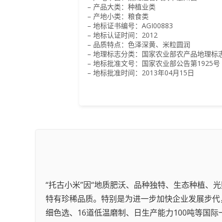
– 产品大类：种植业类
– 产地小类：粮食类
– 地标证书编号：AGI00883
– 地标认证时间：2012
– 品质特点：色泽深黄、米粒圆润
– 地理标志分类：国家农业部农产品地理标
– 地标批准文号：国家农业部公告第1925号
– 地标批准时间：2013年04月15日
“托古小米”因“地质肥沃、品种独特、生态种植、
特有珍稀品质。特别是为进一步加快企业发展步代，
细色选、16道低温磨制、日生产能力100吨等国