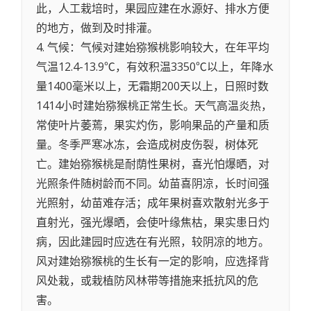
此，人工栽培时，果园应建在水源好、排水方便
的地方，做到及时排灌。
4. 气候：气候对建始猕猴桃影响较大，在年平均
气温12.4-13.9℃，有效积温3350℃以上，年降水
量1400毫米以上，无霜期200天以上，日照时数
1414小时建始猕猴桃正常生长。天气高温炎热，
常使叶片萎蔫，果实灼伤，影响果品的产量和质
量。冬季严寒冰冻，会造成树皮伤裂，树体死
亡。建始猕猴桃是耐荫性果树，喜光怕爆晒，对
光照条件随树龄而不同。幼苗喜阴凉，长时间强
光照射，幼苗难存活；成年果树喜欢散射光多于
直射光，强光爆晒，会使叶缘焦枯，果实患日灼
病，因此建园时应选在有光照，较阴凉的地方。
风对建始猕猴桃的生长有一定的影响，应选择背
风处栽，或栽植防风林带等措施来抵抗风的危
害。