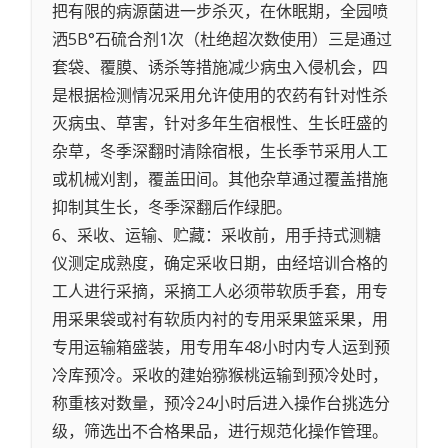
把有限的病源菌进一步杀灭，在休眠期，全园喷
洒5B°石硫合剂1次（杜绝超次数使用）三是通过
套袋、覆膜、诱杀等措施减少病虫入侵机会，四
是根据检测情况采用允许使用的农药有针对性杀
灭病虫、草害，针对多年生宿根性、生长旺盛的
杂草，冬季深翻时清除宿根，生长季节采用人工
或机械刈割，覆盖田间。其他杂草通过覆盖措施
抑制其生长，冬季深翻后作绿肥。
6、采收、运输、贮藏：采收前，用手持式测糖
仪测定成熟度，确定采收日期，由经培训合格的
工人进行采摘，采摘工人必须带软质手套，用专
用采果袋或衬有软质内衬的专用采果篮采果，用
专用运输箱盛装，用专用车48小时内专人运到预
冷库预冷。采收的建始猕猴桃运输到预冷处时，
称重核对数量，预冷24小时后进入操作台挑选分
级，筛选出不合格果品，进行规范化操作管理。