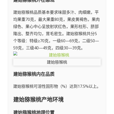
建始猕猴桃
外在感观
建始猕猴桃品质基本要求味甜多汁、肉细嫩，平
均果重70克，最大果重80克，果皮黄褐色，果肉
绿色、果心中心呈放射状红色，果形柱形、脐部
隆出、整齐均匀，茸毛密生。建始猕猴桃共分5
个等级：特级≥70克，一级60—69克，二级50—
59克，三级40—49克，四级30—39克。
建始猕猴桃
建始猕猴桃
内在品质
建始猕猴桃可溶性固形物（%）达到17.5%以上。
建始猕猴桃
产地环境
建始猕猴桃
地理位置