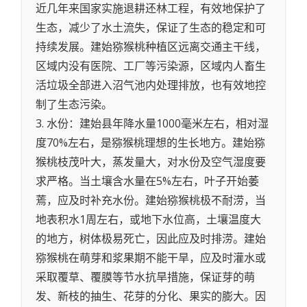
近几年来国家实施退耕还林工程，有效地保护了
生态，减少了水土流失，保证了生态的稳定和可
持续发展。建始猕猴桃种植区远离交通主干线，
区域内没有医院、工厂等污染源，区域内人畜生
活垃圾全部进入沼气池内处理排放，也有效地控
制了生态污染。
3. 水份：建始县年降水量1000毫米左右，相对湿
度70%左右，是猕猴桃理想的生长地方。建始猕
猴桃枝茂叶大，蒸发量大，对水份及空气湿度要
求严格。当土壤含水量在5%左右，叶子开始萎
蔫，应及时补充水份。建始猕猴桃极不耐涝，当
地表积水1周左右，或地下水位高，土壤温度大
的地方，树体极易死亡，因此应及时排涝。建始
猕猴桃在萌芽和浆果期不能干旱，应及时灌水或
采取覆草、覆膜等节水抗旱措施，保证芽的萌
发、新枝的抽生、花芽的分化、果实的膨大。因