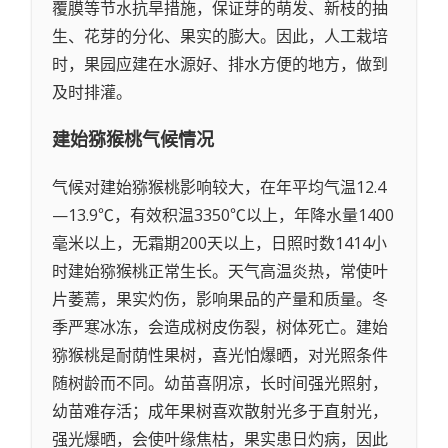
覆膜等节水抗旱措施，保证芽的萌发、新枝的抽
生、花芽的分化、果实的膨大。因此，人工栽培
时，果园应建在水源好、排水方便的地方，做到
及时排灌。
建始猕猴桃
气候情况
气候对建始猕猴桃影响较大，在年平均气温12.4
—13.9℃，有效积温3350℃以上，年降水量1400
毫米以上，无霜期200天以上，日照时数1414小
时建始猕猴桃正常生长。天气高温炎热，常使叶
片萎蔫，果实灼伤，影响果品的产量和质量。冬
季严寒冰冻，会造成树皮伤裂，树体死亡。建始
猕猴桃是耐荫性果树，喜光怕爆晒，对光照条件
随树龄而不同。幼苗喜阴凉，长时间强光照射，
幼苗难存活；成年果树喜欢散射光多于直射光，
强光爆晒，会使叶缘焦枯，果实患日灼病，因此