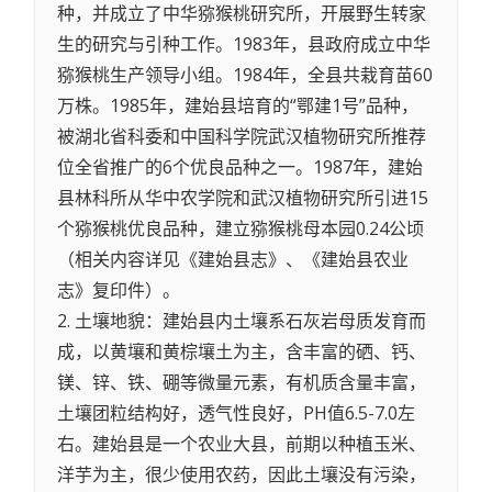
种，并成立了中华猕猴桃研究所，开展野生转家
生的研究与引种工作。1983年，县政府成立中华
猕猴桃生产领导小组。1984年，全县共栽育苗60
万株。1985年，建始县培育的“鄂建1号”品种，
被湖北省科委和中国科学院武汉植物研究所推荐
位全省推广的6个优良品种之一。1987年，建始
县林科所从华中农学院和武汉植物研究所引进15
个猕猴桃优良品种，建立猕猴桃母本园0.24公顷
（相关内容详见《建始县志》、《建始县农业
志》复印件）。
2. 土壤地貌：建始县内土壤系石灰岩母质发育而
成，以黄壤和黄棕壤土为主，含丰富的硒、钙、
镁、锌、铁、硼等微量元素，有机质含量丰富，
土壤团粒结构好，透气性良好，PH值6.5-7.0左
右。建始县是一个农业大县，前期以种植玉米、
洋芋为主，很少使用农药，因此土壤没有污染，