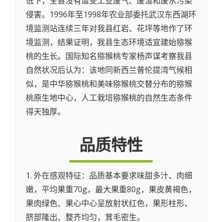
低下，全县没有遭受工业废气、废渣和废水污染
侵害。1996年至1998年农业部委托武汉东西湖环
境监测站连续三年对我县红岩、花坪等地作了环
境监测，结果证明，我县生态环境适宜建始猕猴
桃的生长。国际知名猕猴桃专家杨声谋考察我县
自然状况后认为：该地同新西兰普伦提湾气候相
似，是中华猕猴桃和美味猕猴桃交替分布的猕猴
桃原生地中心，人工栽培猕猴桃的自然生态条件
得天独厚。
品质特性
1. 外在感观特征：品质基本要求味甜多汁、肉细
嫩，平均果重70g，最大果重80g，果皮黄褐色，
果肉绿色、果心中心呈放射状红色，果形柱形、
脐部隆出、整齐均匀，茸毛密生。