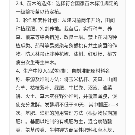
2.4、苗木的选择：选择符合国家苗木标准规定的
一级嫁接苗以待定植。
3、轮作和套种计划：从建园前两年开始，田间
种植绿肥，刈割养地。栽苗后，实行种草、养
草、覆草等综合措施，改良土壤。禁止在园内种
植瓜类、茄科等易感染与猕猴桃有共生病菌的作
物。防风林禁止栽种花椒、漆树、红麸杨、桃等
病虫次生寄主林木。
4、生产中投入品的控制：自制堆肥原材料名
称、来源及堆制方法：将玉米秸杆、麦草、山间
杂草、枯枝落叶、绿肥、牛栏粪、沼液、油菜
饼、火土、草木灰在野外堆制，并覆盖薄膜，促
使充分发酵。发酵期不低于30天，其中翻压2—3
次。基肥、追肥的施用管理方法（根据物候期施
肥）。基肥以堆制的有机肥为主，混合腐殖酸
类，氨基酸类、生物钾等商品性肥料和草木灰，