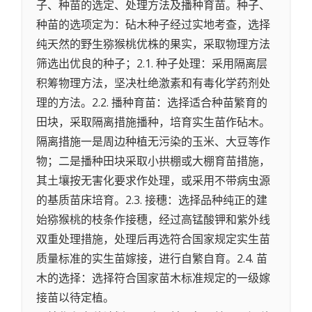
子、种苗的选定、处理方法及播种育苗。种子、
种苗的选项定为：砧木种子经过实地考查，选择
纯天然的野生猕猴桃优株的果实，采取物理方法
筛选出优良的种子；2.1. 种子处理：采用隔离层
积筹物理方法，坚决杜绝激素和有毒化学药剂处
理的方法。2.2. 播种育苗：选择适合种苗繁育的
田块，采取隔离措施播种，培育实生苗作砧木。
隔离措施一是周边种植无污染的玉米、大豆等作
物；二是播种田块采取小拱棚或大棚育苗措施，
其土壤按无害化要求作处理，或采用不带病虫源
的基质苗床培育。2.3. 接穗：选择品种纯正的建
始猕猴桃的枝条作接穗，经过高锰酸钾和紫外线
双重处理措施，处理后再选符合国家规定实生苗
质量标准的实生苗嫁接，进行自繁自育。2.4. 苗
木的选择：选择符合国家苗木标准规定的一级嫁
接苗以待定植。