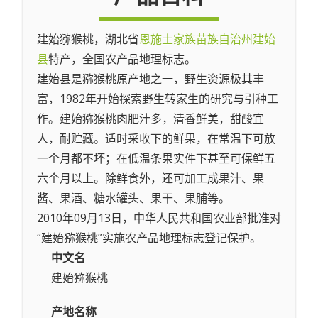
建始猕猴桃，湖北省
恩施土家族苗族自治州
建始
县
特产，全国农产品地理标志。
建始县是猕猴桃原产地之一，野生资源极其丰
富，1982年开始探索野生转家生的研究与引种工
作。建始猕猴桃肉肥汁多，清香鲜美，甜酸宜
人，耐贮藏。适时采收下的鲜果，在常温下可放
一个月都不坏；在低温条果实件下甚至可保鲜五
六个月以上。除鲜食外，还可加工成果汁、果
酱、果酒、糖水罐头、果干、果脯等。
2010年09月13日，中华人民共和国农业部批准对
“建始猕猴桃”实施农产品地理标志登记保护。
中文名
建始猕猴桃
产地名称