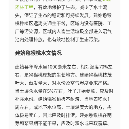
还林工程
，有效地保护了生态，减少了水土流
失，保证了生态的稳定和可持续发展。建始猕猴
桃种植区远离交通主干线，区域内没有医院、工
厂等污染源，区域内人畜生活垃圾全部进入沼气
池内处理排放，也有效地控制了生态污染。
建始猕猴桃
水文情况
建始县年降水量1000毫米左右，相对湿度70%左
右，是猕猴桃理想的生长地方。建始猕猴桃枝茂
叶大，蒸发量大，对水份及空气湿度要求严格。
当土壤含水量在5%左右，叶子开始萎蔫，应及时
补充水份。建始猕猴桃极不耐涝，当地表积水1
周左右，或地下水位高，土壤温度大的地方，树
体极易死亡，因此应及时排涝。建始猕猴桃在萌
芽和浆果期不能干旱，应及时灌水或采取覆草、