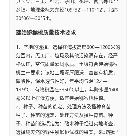
县长梁、三里、红岩、茅田、花坪、官店等10个
乡镇。地理坐标为东经109°32′—110°12′，北纬
30°06′—30°54′。
建始猕猴桃
质量技术要求
1、产地的选择：选择在海拔高度600—1200米的
范围内，无工厂、垃圾及其他污染源存在，经严
格认证，空气质量灌溉水质、土壤符合建始猕猴
桃生产要求；该地土壤深厚肥沃，富含有机质，
微酸性，保水透气性好，年平均气温12.4—
13.9℃，有效积温在3350℃以上，年降水量1400
毫米以上排灌方便，适宜建始猕猴桃种植。
2、种子、种苗的选定、处理方法及播种育苗：
种子、种苗的选定、处理方法及播种育苗。种
子、种苗的选项定为：砧木种子经过实地考查，
选择纯天然的野生猕猴桃优株的果实，采取物理