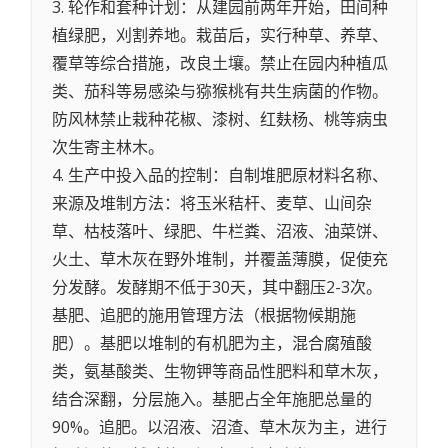
3. 轮作和套种计划：从建园前两年开始，田间种
植绿肥，刈割养地。栽苗后，实行种草、养草、
覆草等综合措施，改良土壤。禁止在园内种植瓜
类、茄科等易感染与猕猴桃有共生病菌的作物。
防风林禁止栽种花椒、漆树、红麸杨、桃等病虫
次生寄主林木。
4. 生产中投入品的控制：自制堆肥原材料名称、
来源及堆制方法：将玉米秸杆、麦草、山间杂
草、枯枝落叶、绿肥、牛栏粪、沼液、油菜饼、
火土、草木灰在野外堆制，并覆盖薄膜，促使充
分发酵。发酵期不低于30天，其中翻压2-3次。
基肥、追肥的施用管理方法（根据物候期施
肥）。基肥以堆制的有机肥为主，混合腐殖酸
类，氨基酸类、生物钾等商品性肥料和草木灰，
结合深翻，分层施入。基肥占全年施肥总量的
90%。追肥。以沼液、沼渣、草木灰为主，进行