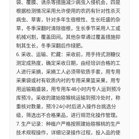
袋、覆膜、诱杀等措施减少病虫入侵机会，四是
根据检测情况采用允许使用的农药有针对性杀灭
病虫、草害，针对多年生宿根性、生长旺盛的杂
草，冬季深翻时清除宿根，生长季节采用人工或
机械刈割，覆盖田间。其他杂草通过覆盖措施抑
制其生长，冬季深翻后作绿肥。
6. 采收、运输、贮藏：采收前，用手持式测糖仪
测定成熟度，确定采收日期，由经培训合格的工
人进行采摘，采摘工人必须带软质手套，用专用
采果袋或衬有软质内衬的专用采果篮采果，用专
用运输箱盛装，用专用车48小时内专人运到预冷
库预冷。采收的建始猕猴桃运输到预冷处时，称
重核对数量，预冷24小时后进入操作台挑选分
级，筛选出不合格果品，进行规范化操作管理。
7. 生产记录：种植户严格按照建始猕猴桃的生产
技术规程操作，详细记录操作过程，投入品的使