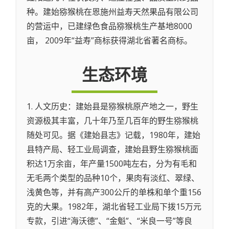
种。建始猕猴桃在恩施州益寿天然果品有限公司
的营运中，已建绿色食品猕猴桃生产基地8000
亩， 2009年“益寿”商标获得湖北省著名商标。
生态环境
1. 人文历史：建始县是猕猴桃原产地之一，野生
资源极其丰富，几十年乃至几百年的野生猕猴桃
随处可见。据《建始县志》记载，1980年，建始
县特产局、轻工业局调查，建始县野生猕猴桃面
积达1万余亩，年产量1500吨左右，分为有毛和
无毛两个类型的品种10个，果肉有淡红、翠绿、
浅黄色等，并有高产300公斤的单株和单个重156
克的大果。1982年，湖北省轻工业局下拨15万元
专款，引进“海沃德”、“金魁”、“米良一号”等良