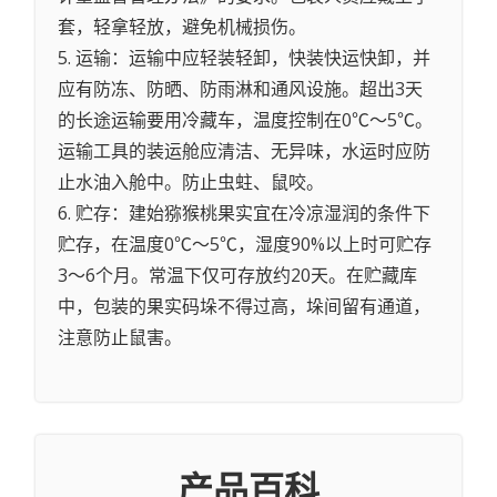
套，轻拿轻放，避免机械损伤。
5. 运输：运输中应轻装轻卸，快装快运快卸，并
应有防冻、防晒、防雨淋和通风设施。超出3天
的长途运输要用冷藏车，温度控制在0℃～5℃。
运输工具的装运舱应清洁、无异味，水运时应防
止水油入舱中。防止虫蛀、鼠咬。
6. 贮存：建始猕猴桃果实宜在冷凉湿润的条件下
贮存，在温度0℃～5℃，湿度90%以上时可贮存
3～6个月。常温下仅可存放约20天。在贮藏库
中，包装的果实码垛不得过高，垛间留有通道，
注意防止鼠害。
产品百科