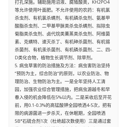
打孔深施。辅助施用沼液、腐殖酸类，KH2PO4
等允许使用叶面肥。不允许使用的农药：有机氯
杀虫剂、有机氯杀螨剂、有机磷杀虫剂、氨基甲
酸脂杀虫剂、二甲基甲脒类杀虫杀螨剂、拟除虫
菊脂类杀虫剂、卤代烷类薰蒸类杀虫剂、阿维菌
素、克螨特、速灭杀丁、有机砷杀菌剂、有机锡
杀菌剂、有机汞杀菌剂、有机磷杀菌剂、二、四-
D类化合物，植物生长调节剂、除草剂。
5. 病虫草害的防治措施及方法：病虫害防治坚持
“预防为主，综合防治“的原则，以农业防治、物
理防治、生物防治为主。一是全年坚持人工清
园，加强农业综合管理措施，把病虫源越冬和早
春入侵的机会降低在5%以内。二是采收后至开花
前，用0.1-0.3%的高锰酸钾全园喷洒4-5次，把有
限的病源菌进一步杀灭，在休眠期，全园喷洒
5B°石硫合剂1次（杜绝超次数使用）三是通过套