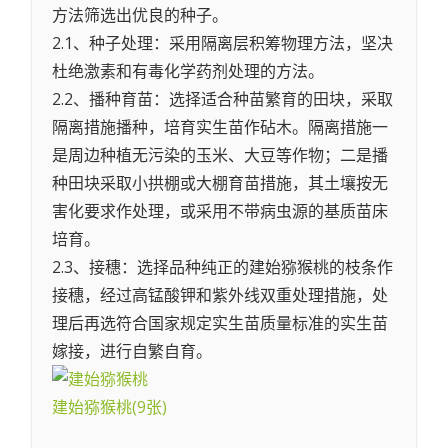
方法筛选出优良的种子。
2.1、种子处理：采用隔离层积筹物理方法，坚决
杜绝激素和有毒化学药剂处理的方法。
2.2、播种育苗：选择适合种苗繁育的田块，采取
隔离措施播种，培育实生苗作砧木。隔离措施一
是周边种植无污染的玉米、大豆等作物；二是播
种田块采取小拱棚或大棚育苗措施，其土壤按无
害化要求作处理，或采用不带病虫源的基质苗床
培育。
2.3、接穗：选择品种纯正的建始猕猴桃的枝条作
接穗，经过高锰酸钾和紫外线双重处理措施，处
理后再选符合国家规定实生苗质量标准的实生苗
嫁接，进行自繁自育。
建始猕猴桃
(9张)