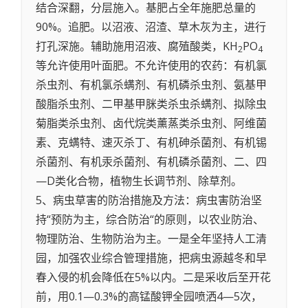
结合深翻，分层施入。基肥占全年施肥总量的
90%。追肥。以沼液、沼渣、草木灰为主，进行
打孔深施。辅助施用沼液、腐殖酸类，KH
PO
2
4
等允许使用叶面肥。不允许使用的农药：有机氯
杀虫剂、有机氯杀螨剂、有机磷杀虫剂、氨基甲
酸脂杀虫剂、二甲基甲脒类杀虫杀螨剂、拟除虫
菊脂类杀虫剂、卤代烷类薰蒸类杀虫剂、阿维菌
素、克螨特、速灭杀丁、有机砷杀菌剂、有机锡
杀菌剂、有机汞杀菌剂、有机磷杀菌剂、二、四
—D类化合物，植物生长调节剂、除草剂。
5、病虫草害的防治措施及方法：病虫害防治坚
持“预防为主，综合防治“的原则，以农业防治、
物理防治、生物防治为主。一是全年坚持人工清
园，加强农业综合管理措施，把病虫源越冬和早
春入侵的机会降低在5%以内。二是采收后至开花
前，用0.1—0.3%的高锰酸钾全园喷洒4—5次，