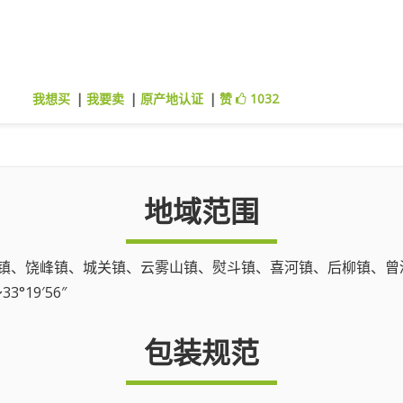
我想买
|
我要卖
|
原产地认证
|
赞
1032
地域范围
镇、饶峰镇、城关镇、云雾山镇、熨斗镇、喜河镇、后柳镇、曾溪
3°19′56″
包装规范