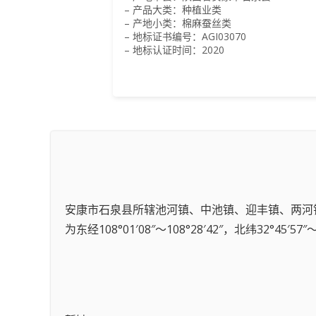
– 产品大类：种植业类
– 产地小类：棉麻蚕丝类
– 地标证书编号：AGI03070
– 地标认证时间：2020
安康市石泉县所辖池河镇、中池镇、迎丰镇、两河
为东经108°01′08″～108°28′42″，北纬32°45′57″～3