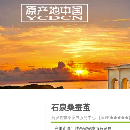
石泉桑蚕茧
石泉县蚕桑发展服务中心
【管理
– 产地市县：陕西省安康市石泉县