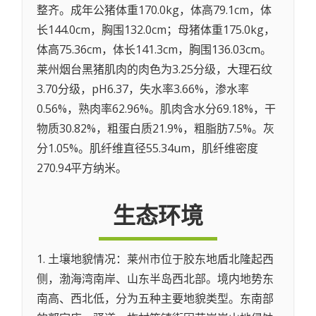
整齐。成年公猪体重170.0kg，体高79.1cm，体
长144.0cm，胸围132.0cm；母猪体重175.0kg，
体高75.36cm，体长141.3cm，胸围136.03cm。
莱州烟台黑猪肌肉的肉色为3.25分级，大理石纹
3.70分级，pH6.37，失水率3.66%，渗水率
0.56%，熟肉率62.96%。肌肉含水分69.18%，干
物质30.82%，粗蛋白质21.9%，粗脂肪7.5%。灰
分1.05%。肌纤维直径55.34um，肌纤维密度
270.94平方纳米。
生态环境
1. 土壤地貌情况：莱州市位于胶东地盾北隆起西
侧，渤海湾南岸、山东半岛西北部。境内地势东
南高、西北低，分为五种主要地貌类型。东南部