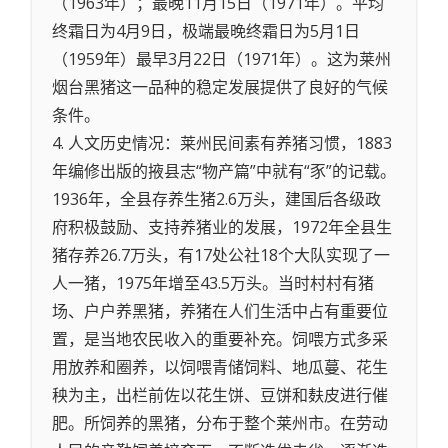
（1963年）；最晚11月15日（1971年）。平均
终霜日为4月9日，极端最晚终霜日为5月1日
（1959年）最早3月22日（1971年）。这为莱州
烟台黑猪这一品种的稳定发展提供了良好的气候
条件。
4. 人文历史情况：莱州民间素有养猪习惯，1883
年编修出版的掖县志“物产篇”中就有“豕”的记载。
1936年，全县存养生猪2.6万头，建国后各级政
府积极鼓励、支持养猪业的发展，1972年全县生
猪存养26.7万头，有17处公社18个大队实现了一
人一猪，1975年增至43.5万头。当时村村有猪
场、户户养黑猪，养猪在人们生活中占有重要位
置，是当地农民收入的重要补充。饲喂方式多采
用放养和圈养，以饲喂青储饲料、地瓜蔓、花生
秧为主，出栏前佐以花生饼、豆饼和麸皮进行催
肥。所饲养的黑猪，分布于整个莱州市。在劳动