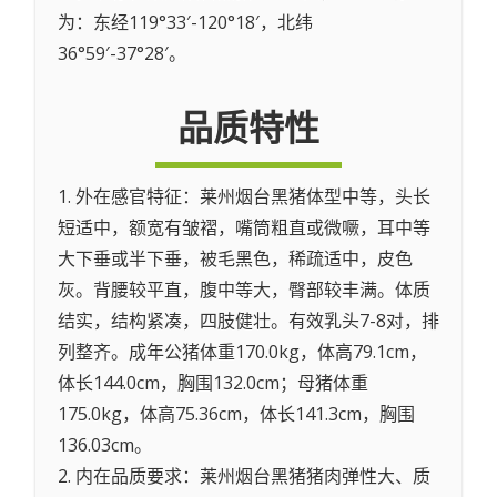
为：东经119°33′-120°18′，北纬
36°59′-37°28′。
品质特性
1. 外在感官特征：莱州烟台黑猪体型中等，头长
短适中，额宽有皱褶，嘴筒粗直或微噘，耳中等
大下垂或半下垂，被毛黑色，稀疏适中，皮色
灰。背腰较平直，腹中等大，臀部较丰满。体质
结实，结构紧凑，四肢健壮。有效乳头7-8对，排
列整齐。成年公猪体重170.0kg，体高79.1cm，
体长144.0cm，胸围132.0cm；母猪体重
175.0kg，体高75.36cm，体长141.3cm，胸围
136.03cm。
2. 内在品质要求：莱州烟台黑猪猪肉弹性大、质