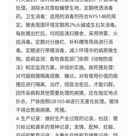
处理。消除水坑等蚊蝇孽生地，定期喷洒消毒
药。卫生消毒：选用的消毒剂符合NY5148的规
定。猪舍周围环境定期用2%火碱或生石灰消毒。
每批猪出栏后，均彻底清扫猪舍，采用喷雾、火
焰消毒。定期对分娩栏、补料槽等用具进行消
毒。定期进行带猪消毒，减少环境中的病原微生
物。疫病监测：畜牧兽医部门依照《动物防疫
法》制定监测方案，并组织实施。病死猪处理：
对可疑病猪隔离观察、确诊。对有使用价值的病
猪应进行隔离、治疗，彻底治愈后，才能归群。
因传染病和其他需要处理的病猪，应在指定地点
扑杀，尸体按照GB16548进行无害化处理。猪场
不得出售病病猪、死猪。
4. 生产记录：做好生产全过程的记录，包括：猪
只标记和谱系的育种记录；发情、配种、妊娠、
产仔的繁育记录；主要生产性能及销售记录；饲