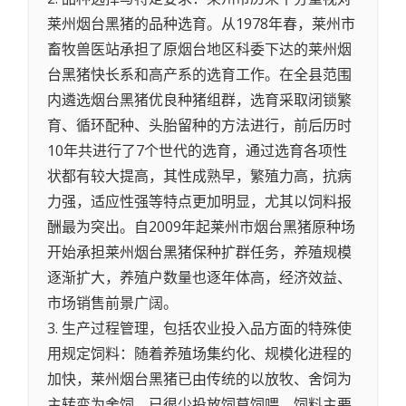
莱州烟台黑猪的品种选育。从1978年春，莱州市
畜牧兽医站承担了原烟台地区科委下达的莱州烟
台黑猪快长系和高产系的选育工作。在全县范围
内遴选烟台黑猪优良种猪组群，选育采取闭锁繁
育、循环配种、头胎留种的方法进行，前后历时
10年共进行了7个世代的选育，通过选育各项性
状都有较大提高，其性成熟早，繁殖力高，抗病
力强，适应性强等特点更加明显，尤其以饲料报
酬最为突出。自2009年起莱州市烟台黑猪原种场
开始承担莱州烟台黑猪保种扩群任务，养殖规模
逐渐扩大，养殖户数量也逐年体高，经济效益、
市场销售前景广阔。
3. 生产过程管理，包括农业投入品方面的特殊使
用规定饲料：随着养殖场集约化、规模化进程的
加快，莱州烟台黑猪已由传统的以放牧、舍饲为
主转变为舍饲，已很少投放饲草饲喂。饲料主要