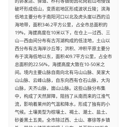
的郭家店、驿道、柞村等镇街因花岗岩山地侵蚀
破坏形成低山，变质岩地区形成波状丘陵；滨海
低地主要分布于南阳河口以北及虎头崖以西的沿
海地带，面积346.2平方公里，占全市总面积的
19%，海拔高度在10米以下，在仓上—过西、三
山—西由间分布有古泻湖构成的低洼地，土山以
西分布有古海岸沙丘等；洪积、冲积平原主要分
布于滨海低地以东，面积409.7平方公里，占全市
总面积的22.56%，海拔高度大致在10-50米之
间。境内主要山脉自南向北有马山山脉、吴家大
山山脉、云峰山脉，自东向西有仓石山脉，大沟
山脉，天齐山脉，崮山山脉。这些山脉分布集
中，构成了天然屏障，阻挡了从南而来的江淮气
流，影响着莱州的气温和降水，形成了独有的小
气候。土壤类型为棕壤土、褐土、潮土、盐土、
砂姜黑土五类。全市除过西、土山、寨徐等乡镇