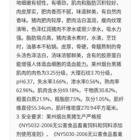
地细嫩有韧性，有嚼劲，肌肉和脂肪沉积较好，
肉皮厚实，肥肉香而不腻，味道鲜美，有自然肉
香味。猪肉肥肉较厚，肥肉洁白温润，瘦肉纹理
清晰，色泽红润猪肉不渗水或很少渗水，吸水力
强。脂肪熔点高，猪肉清水煮时，水清，烹饪
时，油基本不粘锅。皮厚，骨硬，骨髓熬制的骨
头汤色泽洁白，汤味浓郁鲜美，含有的胶原蛋白
能增强人体造血细胞的造血能力。莱州烟台黑猪
肌肉的肉色为3.25分级，大理石纹3.70分级，
pH6.37，失水率3.66%，渗水率0.56%，熟肉率
62.96%。肌肉含水分69.18%，干物质30.82%，
粗蛋白质21.9%，粗脂肪7.5%。灰分1.05%。肌纤
维直径55.34um，肌纤维密度270.94平方毫米。
3. 安全要求：莱州烟台黑猪生产严格按
《NY5032-2006无公害食品畜禽饲料和饲料添加
剂使用准则》、《NY5030-2006无公害食品畜禽