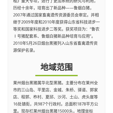
程》重大专项，进行了更加系统的研究与利用，
历经十余年，培育出了新品种——鲁烟白猪，
2007年通过国家畜禽遗传资源委员会审定。并相
继于2009年度和2010年度获得山东省科技进步一
等奖和国家科技进步二等奖。获奖项目为：“鲁农
Ⅰ号猪配套系、鲁烟白猪新品种培育与应用”。
2010年5月26日烟台黑猪列入山东省畜禽遗传资
源保护名录。
地域范围
莱州烟台黑猪属华北型黑猪。主要分布在莱州全
市的三山岛、平里店、金城、朱桥、驿道、郭家
店、程郭、柞村、夏邱、沙河、土山、虎头崖等
16处镇街，共987个行政村。总面积1878平方公
里。现存栏莱州烟台黑猪15000头，地理坐标