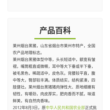
产品百科
莱州烟台黑猪，山东省烟台市莱州市特产，全国
农产品地理标志。
莱州烟台黑猪体型中等，头长短适中，额宽有皱
褶，嘴筒粗直或微噘，耳中等大下垂或半下垂，
被毛黑色，稀疏适中，皮色灰。背腰较平直，腹
中等大，臀部较丰满。体质结实，结构紧凑，四
肢健壮。莱州烟台黑猪猪肉弹性大、质地细嫩有
韧性，有嚼劲，肉皮厚实，肥肉香而不腻，味道
鲜美，有自然肉香味。
2012年8月3日，原
中华人民共和国农业部
正式批