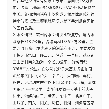
外，其他乡镇皆有棕壤土分布，总面积128万多
亩，占总土壤面积的56.84%，适宜多种动植物的
生长。莱州境内诸多山脉构成天然屏障形成的独
特小气候以及土壤地貌环境造就了莱州烟台黑猪
的固有品质。
2. 水文情况：莱州的水文情况比较复杂。境内水
系总长313.7公里，流域面积1586平方公里，主
要河流15条。境内较大的河流有王河，主要发源
于招远市塔山，经三元、驿道、平里店、过西到
三山岛村南入渤海，全长50公里，流域面积
326.8平方公里。白沙河发源于大基山脖歪顶南，
流经东关门、小台头、临疃河、火神庙、尊村、
积福，经珍珠东庄村以下2.5公里处入渤海，流域
面积217平方公里。南阳河发源于大基山前店子
村南，流经前店子、后河、东洼子、毛家庄子、
山岭子、南关、阳关、河套、泗河，到海庙姜家