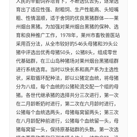
人民的辛勤饲养培育下，不断选优去劣，逐渐选
育出了适应性强、耐粗饲、生产性能高、头短嘴
粗、性情温顺，适于舍饲的优良黑猪群体——莱
州烟台黑猪。为加强对莱州烟台黑猪的保种、选
育和良种推广工作，1978年，莱州市畜牧兽医站
采用百分法，从全市较好的546头母猪和39头公
猪中评选出优秀母猪50头，公猪8头，组成零世
代基础群，在三山岛种猪场对莱州烟台黑猪组群
进行系统选育。当时以快长系和高产系为主选性
状，采取循环配种法，即以公猪定血统，将母猪
分为八组，每个血统的公猪轮流交配一个组的母
猪。各世代继承猪的选择共分三次进行，第一次
在二月龄断奶时进行，第二次在六月龄时进行，
公猪每个血统选两头，母猪每窝留两头；第三次
在八月龄配种前进行，公猪每个血统留一头，母
猪每窝留一头，保持原基础群的头数。第一次选