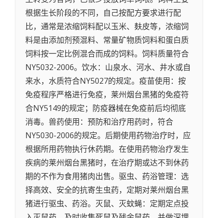
根据生长阶段的不同，自己按配方要求进行配
比，通常是浓缩饲料配以玉米、麸皮等，浓缩饲
料是由添加剂预混料、常量矿物质饲料和蛋白质
饲料按一定比例混合而成的饲料。饲料质量符合
NY5032-2006。饮水：山泉水、河水、井水或自
来水，水质符合NY5027的规定。疫苗使用：按
免疫程序严格进行免疫，莱州烟台黑猪的免疫符
合NY5149的规定；防疫器械在免疫前后均彻底
消毒。兽药使用：预防和治疗用药时，符合
NY5030-2006的规定。后期使用药物治疗时，应
根据所用药物执行休药期。在使用药物治疗发生
疾病的莱州烟台黑猪时，在治疗期或达不到休药
期的不作为食用猪肉出售。驱虫、药浴管理：选
择高效、安全的抗寄生虫药，定期对莱州烟台黑
猪进行驱虫、药浴。灭鼠、灭蚊蝇：定期定点投
入灭鼠药，及时收集死鼠及残余鼠药，并做深埋