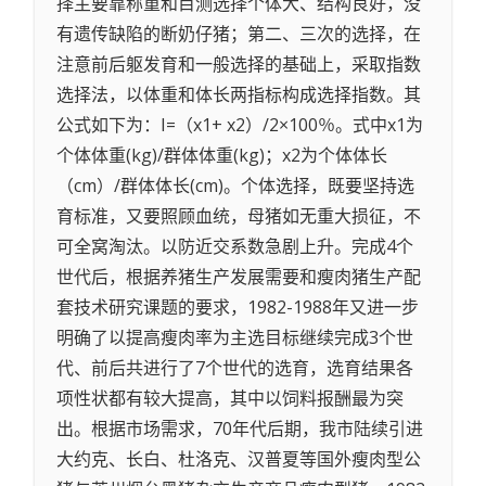
择主要靠称重和目测选择个体大、结构良好，没
有遗传缺陷的断奶仔猪；第二、三次的选择，在
注意前后躯发育和一般选择的基础上，采取指数
选择法，以体重和体长两指标构成选择指数。其
公式如下为：I=（x1+ x2）/2×100％。式中x1为
个体体重(kg)/群体体重(kg)；x2为个体体长
（cm）/群体体长(cm)。个体选择，既要坚持选
育标准，又要照顾血统，母猪如无重大损征，不
可全窝淘汰。以防近交系数急剧上升。完成4个
世代后，根据养猪生产发展需要和瘦肉猪生产配
套技术研究课题的要求，1982-1988年又进一步
明确了以提高瘦肉率为主选目标继续完成3个世
代、前后共进行了7个世代的选育，选育结果各
项性状都有较大提高，其中以饲料报酬最为突
出。根据市场需求，70年代后期，我市陆续引进
大约克、长白、杜洛克、汉普夏等国外瘦肉型公