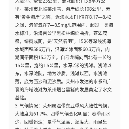
入渤海。全长23公里，流域面积113.8平方公
里。莱州市北临莱州湾，海岸线长108公里，素
有“黄金海岸”之称，近海水质PH值在8.17—8.42
之间，溶解氧在7—8.5mg/L范围内，超过一类海
水标准。沿海百公里黑松林绵延曲折，苍翠茂
盛，绿树成荫，是“天然氧吧”。15米等深线浅海
水域面积586万亩，沿海滩涂面积60.3万亩，内
潮间带面积15.3万亩。自刁龙嘴向西北有一长约
15公里，宽约1.5公里，水深2米的浅滩。浅滩以
东，水深滩陡，地为沙质。浅滩以西，水浅滩
薄，底为西沙和泥沙质。莱州市发达的水系和广
袤的海域浅滩为莱州烟台黑猪的发展奠定了水文
基础。
3. 气候情况：莱州属温带东亚季风大陆性气候，
大陆度为61.7%。四季气候变化明显：春季雨水
少，回暖迅速；夏季气温高、湿度大，雨量集