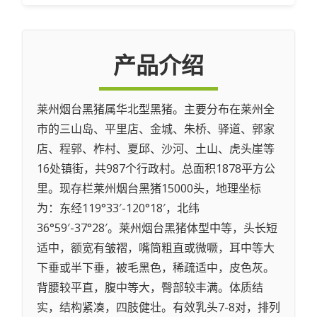
产品介绍
莱州烟台黑猪属华北型黑猪。主要分布在莱州全
市的三山岛、平里店、金城、朱桥、驿道、郭家
店、程郭、柞村、夏邱、沙河、土山、虎头崖等
16处镇街，共987个行政村。总面积1878平方公
里。现存栏莱州烟台黑猪15000头，地理坐标
为：东经119°33′-120°18′，北纬
36°59′-37°28′。莱州烟台黑猪体型中等，头长短
适中，额宽有皱褶，嘴筒粗直或微噘，耳中等大
下垂或半下垂，被毛黑色，稀疏适中，皮色灰。
背腰较平直，腹中等大，臀部较丰满。体质结
实，结构紧凑，四肢健壮。有效乳头7-8对，排列