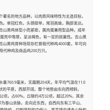
个著名的地方品种，以肉质风味特性为主选目标，
色。单冠红色，头颈挺举，尾羽高耸，胸部发达。
吉山黑鸡体型小而紧密，属肉蛋兼用型品种。成年
为48克。蛋壳中等厚，呈淡褐色，有一定的就巢性。吉山黑
山黑鸡育种场现存栏曾祖代种鸡4000套，年可向
母代种鸡及商品鸡200万只。
0.9毫米，无霜期204天，年平均气温在11.0
缓起伏的平原，西部开阔，整个地势由东向西倾斜，
万公顷，占60%，丘陵约4万公顷，超过20%，其余
部为泰山余脉，走向近东西，自西向东有三平山、
山势陡峻、切割强烈的中低山。莱芜境内诸多山脉构