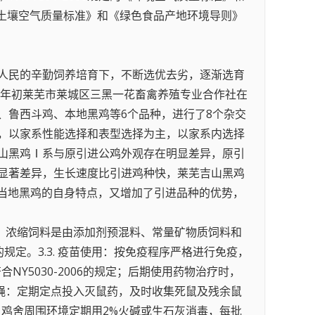
的《土壤空气质量标准》和《绿色食品产地环境导则》
动人民的辛勤饲养培育下，不断选优去劣，逐渐选育
9年初莱芜市莱城区三黑一花畜禽养殖专业合作社在
、鲁西斗鸡、本地黑鸡等6个品种，进行了8个杂交
，以家系性能选择和表型选择为主，以家系内选择
山黑鸡Ⅰ系与原引进公鸡外观存在明显差异，原引
显著差异，生长速度比引进鸡种快，莱芜吉山黑鸡
了当地黑鸡的自身特点，又增加了引进品种的优势，
皮等，浓缩饲料是由添加剂预混料、常量矿物质饲料和
7的规定。3.3. 疫苗使用：按免疫程序严格进行免疫，
NY5030-2006的规定；后期使用药物治疗时，
蚊蝇：定期定点投入灭鼠药，及时收集死鼠及残余鼠
定，鸡舍周围环境定期用2%火碱或生石灰消毒，每批