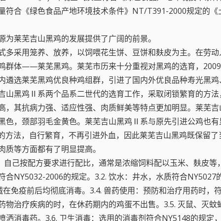
符合《绿色食品产地环境技术条件》NT/T391-2000规定
源为莱芜吉山黑鸡的发展提供了广阔的前景。
喂方式多采用笼养、放养，以饲喂花生饼、豆饼和麸皮为主。在劳
鸡群体——莱芜黑鸡。莱芜市历来十分重视对黑鸡的选育，200
内遴选莱芜黑鸡优良种鸡组群，引进了国内外优良品种寿光黑鸡
吉山黑鸡Ⅱ系两个品系二世代的选育工作，采取闭锁繁育的方法
高，其抗病力强、适应性强、肉质鲜美等特点更加明显。莱芜吉
黑色，颈部羽毛金黄色。莱芜吉山黑鸡Ⅱ系与原先引进公鸡也有
育的方法，自行繁育，不再引进外血，因此莱芜吉山黑鸡既保留
肉质等方面都有了明显提高。
段的不同，自己按配方要求进行配比，通常是浓缩饲料配以玉米、麸
5032-2006的规定。3.2. 饮水：井水，水质符合NY502
在免疫前后均彻底消毒。3.4. 兽药使用：预防和治疗用药时，符合
物治疗疾病的时，在休药期内的鸡蛋不出售。3.5. 灭鼠、灭
消毒药。3.6. 卫生消毒：选用的消毒剂符合NY5148的规