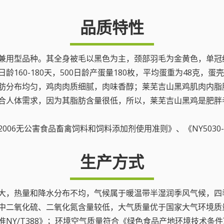
品质特性
肉蛋兼用型品种。其全身被毛以黑色为主，颈部羽毛为金黄色，单
鸡开产日龄160-180天，500日龄产蛋量180枚，平均蛋重为48克
肪分布均匀，鸡肉肉质细腻，肉味香醇；莱芜吉山黑鸡肌肉内脂肪含
合人体需求，因为其脂肪含量很低，所以，莱芜吉山黑鸡是肥胖
2-2006无公害食品畜禽饲料和饲料添加剂使用准则》、《NY503
生产方式
伏较大，热量和降水分布不均，气候属于暖温带半湿润季风气候，
中二氧化硫、二氧化氮含量较低，大气质量优于国家大气环境质
Y/T388》；环境空气质量符合《绿色食品产地环境技术条件》N