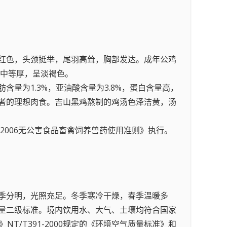
冠红色，头颈挺举，尾羽高耸，胸部发达。成年公鸡
，蛋壳中等厚，呈淡褐色。
量为1.3%，亚油酸含量为3.8%，蛋白含量高，
者的理想肉食。吉山黑鸡熬制的鸡汤色泽洁黄，汤
0-2006无公害食品畜禽饲养兽药使用准则》执行。
四季分明，光照充足。冬季寒冷干燥，春季温暖多
量二级标准。境内饮用水、大气、土壤均符合国家
T/T391-2000规定的《环境空气质量标准》和