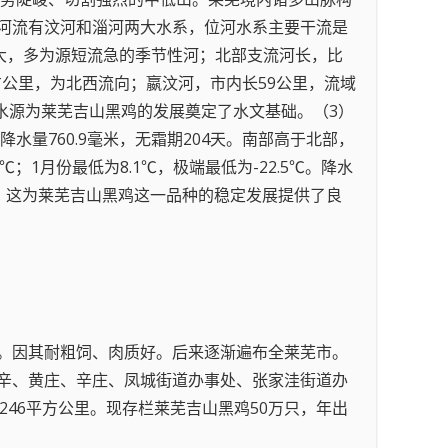
内河流有汶河和淄河两大水系，位河水系主要干流是
大，多为源短流急的季节性河；北部支流河长，比
方公里，为北西流向；嬴汶河，市内长59公里，流域
的水源为莱芜吉山黑鸡的发展奠定了水文基础。（3）
量760.9毫米，无霜期204天。南部高于北部，
；1月份最低为8.1℃，极端最低为-22.5℃。降水
水偏少。这为莱芜吉山黑鸡这一品种的稳定发展提供了良
。因其耐粗饲、肉质好。后来逐渐遍布全莱芜市。
辛、黄庄、辛庄、凤城街道办事处、张家洼街道办
246平方公里。现存栏莱芜吉山黑鸡50万只，年出