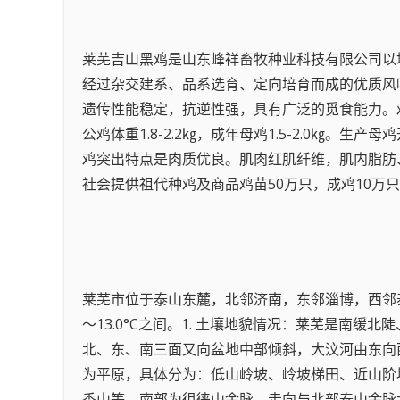
莱芜吉山黑鸡是山东峰祥畜牧种业科技有限公司以
经过杂交建系、品系选育、定向培育而成的优质风
遗传性能稳定，抗逆性强，具有广泛的觅食能力。
公鸡体重1.8-2.2㎏，成年母鸡1.5-2.0㎏。
鸡突出特点是肉质优良。肌肉红肌纤维，肌内脂肪
社会提供祖代种鸡及商品鸡苗50万只，成鸡10万只
莱芜市位于泰山东麓，北邻济南，东邻淄博，西邻泰安
～13.0°C之间。1. 土壤地貌情况：莱芜是
北、东、南三面又向盆地中部倾斜，大汶河由东向西横贯
为平原，具体分为：低山岭坡、岭坡梯田、近山阶
香山等。南部为徂徕山余脉，走向与北部泰山余脉