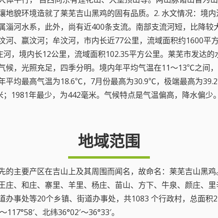
壤地貌环境造就了莱芜吉山黑鸡的固有品质。2. 水文情况：境
属淄河水系，此外，尚有近400条支流。南部支流河短，比降较
河、嬴汶河；牟汶河，市内长近77公里，流域面积约1600平
庄河，境内长12公里，流域面积102.35平方公里。莱芜市发达
候，光照充足，四季分明。境内年平均气温在11～13℃之间，降水
最高气温为18.6℃，7月份最高为30.9℃，极端最高为39.2℃
9.6毫米；1981年最少，为442毫米。气候特点是气温偏高，降
地域范围
先的主要产区在吉山上及其周围而闻名，故命名：莱芜吉山黑鸡
王庄、和庄、寨里、羊里、杨庄、苗山、方下、牛泉、颜庄、里
事处等20个乡镇、街道办事处，共1083 个行政村，总面积2
7°58′、北纬36°02′～36°33′。