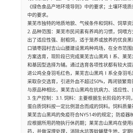
《绿色食品产地环境导则》中的要求；土壤环境质量
中的要求。
莱芜市独特的地质地貌、气候条件和饲料、饲草资
2. 品种范围：莱芜市民间素有养鸡的习惯，饲
出了适应性强、耐粗饲，适于笼养或放养的优良黑
口镇枣园村吉山山腰建设黑鸡种鸡场，在全市范围
方案选育，现阶段已完成莱芜吉山黑鸡Ⅰ系、莱芜
和基因型选择为辅。通过选育各项性状都有较大提
进公鸡全身羽毛红色，莱芜吉山黑鸡Ⅰ系全身羽毛
采取杂交选育，引进外血不超过50%，再闭锁繁
与原品种相比，莱芜吉山黑鸡在抗病力、适应性、
3. 生产控制：3.1. 饲料：主要根据生长阶
蛋白质饲料按一定比例混合而成的饲料。饲料质量符合NY
莱芜吉山黑鸡的免疫符合NY5149的规定；防疫器械
应根据所用药物执行休药期；莱芜吉山黑鸡在使用药
药，并做深埋处理，消除水坑等蚊蝇孽生地，定期喷洒