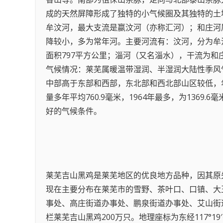
成的天然屏障形成了独特的小气候圈及其独特的土
牟汶河，最大支流是嬴汶河（亦称汇河）；和庄河
降较小，多为常年河。主要河流有：汶河，分为牟汶
面积797平方公里；淄河（又名淄水），干流为和
气候情况：莱芜属暖温带湿润、半湿润大陆性季风气
中部高于东部和西部，东北部和西北部山区较低，年平均
量多年平均760.9毫米，1964年最多，为136
好的气候条件。
莱芜吉山黑鸡是莱芜地区的优良地方品种，因其原
现在主要分布在莱芜市的雪野、茶叶口、口镇、大
事处、高庄街道办事处、鹏泉街道办事处、艾山街道办
栏莱芜吉山黑鸡200万只。地理座标为东经117°19′～11