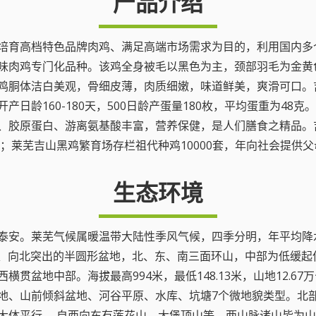
产品介绍
培育高档特色品牌肉鸡、满足高端市场需求为目的，利用国内多
味肉鸡专门化品种。该鸡全身被毛以黑色为主，颈部羽毛为金黄
鸡胴体洁白美观，骨细皮薄，肉质细嫩，味道鲜美，爽滑可口。
生产母鸡开产日龄160-180天，500日龄产蛋量180枚，平均蛋重
、胶原蛋白、游离氨基酸丰富，营养保健，是人们膳食之精品。吉
；莱芜吉山黑鸡繁育场存栏祖代种鸡10000套，年向社会提供父
生态环境
。莱芜气候属暖温带大陆性季风气候，四季分明，年平均降水量76
南缓北陡、向北突出的半圆形盆地，北、东、南三面环山，中部为低
盆地中部。海拔最高994米，最低148.13米，山地12.67
地、山前倾斜盆地、河谷平原、水库、坑塘7个微地貌类型。北
大体平行， 自西向东有莲花山、大堡顶山等。两山脉诸山皆为