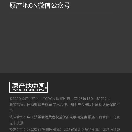
原产地CN微信公众号
©2020 原产地中国 | YCDCN 版权所有 |
京ICP备18044852号-4
政策指导：
国家知识产权局
学术合作：
知识产权出版社原创认证保护平
台
法律合作：
中国法学会消费者权益保护法学研究会
服务平台合作：北京
元丰大通
技术合作：
惠众智链
物联网引擎：
惠众农链®
区块链引擎：
惠众信链®