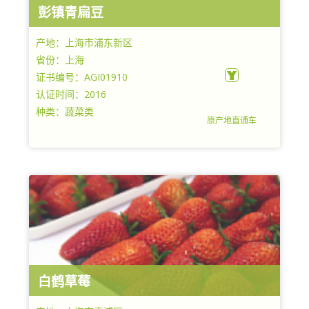
彭镇青扁豆
产地：上海市浦东新区
省份：上海
证书编号：AGI01910
认证时间：2016
种类：蔬菜类
原产地直通车
上海浦东新区泥城农业发展中心
白鹤草莓