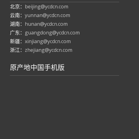
北京：
beijing@ycdcn.com
云南：
yunnan@ycdcn.com
湖南：
hunan@ycdcn.com
广东：
guangdong@ycdcn.com
新疆：
xinjiang@ycdcn.com
浙江：
zhejiang@ycdcn.com
原产地中国手机版