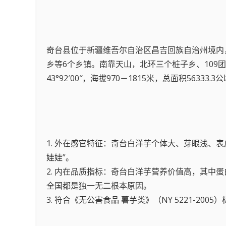
奇台县位于新疆维吾尔自治区昌吉回族自治州境内
乡等6个乡镇。南靠天山，北环三个桩子乡、109团、古城
43°92′00″，海拔970－1815米，总面积56333
1. 外在感官特征：奇台白洋芋个体大、芽眼浅、表皮
娃娃”。
2. 内在品质指标：奇台白洋芋营养价值高，其中蛋白
全国都是独一无二根本原因。
3. 符合《无公害食品 薯芋类》（NY 5221-200