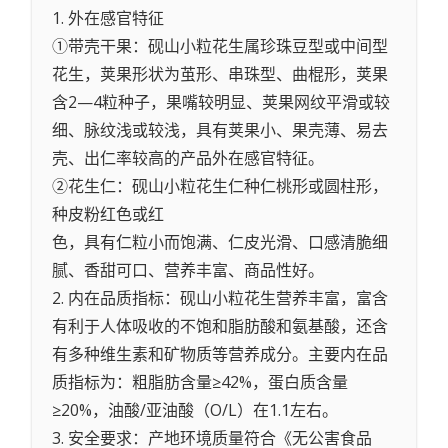
1. 外在感官特征
①带壳干果：砚山小粒花生属珍珠豆型或中间型
花生，荚果形状为茧形、串珠型、曲棍形，荚果
含2—4粒种子，果嘴较明显、荚果网纹平滑或较
细、脉纹浅或较浅，具有荚果小、果壳薄、易去
壳、出仁率较高的产品外在感官特征。
②花生仁：砚山小粒花生仁种仁桃形或圆柱形，
种皮粉红色或红
色，具有仁粒小而饱满、仁皮光滑、口感清脆细
腻、香甜可口、营养丰富、商品性好。
2. 内在品质指标：砚山小粒花生营养丰富，富含
有利于人体吸收的不饱和脂肪酸和氨基酸，还含
有多种维生素和矿物质等营养成分。主要内在品
质指标为：粗脂肪含量≥42%，蛋白质含量
≥20%，油酸/亚油酸（O/L）在1.1左右。
3. 安全要求：产地环境质量符合《无公害食品