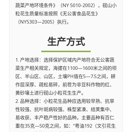
蔬菜产地环境条件》（NY 5010-2002），砚山小
粒花生质量标准按照《无公害食品花生》
（NY5303—2005）执行。
生产方式
1. 产地选择：选择保护区域内产地符合无公害蔬
菜生产相关规定，海拔在1100—1600米之间的坝
区、半山区、山区，土壤PH值在5—7.5之间，耕
作层深厚、疏松易碎，前茬为非豆科作物的红、
黄砂壤土进行砚山小粒花生生产。
2. 品种选择：小粒花生品种应选用较早熟、抗旱
性较强、抗叶斑病较强、株型紧凑、结荚集中、
易收获、丰产稳产性好的品种。主要品种有百仁
重在35克—50克之间，如：“粤油192（文引花生