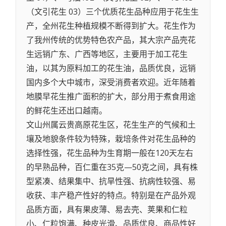
（文引花生 03）三个优质花生品种应用于花生生
产，全州花生种植规模不断得到扩大。花生作为
了我州传统的优势特色农产品，其大宗产品壳花
生远销广东、广西等地区，主要用于加工花生
油，以其为原料加工的花生油，品质优良，远销
国内多个大中城市，深受消费者欢迎。近年随着
地膜早花生推广面积的扩大，部分用于煮食用途
的鲜花生还出口越南。
文山州属云贵高原花生区，花生生产的气候和土
壤及地貌条件较为特殊，栽培条件对花生品种的
选择性强，花生品种为生育期一般在120天左右
的早熟品种，百仁重在35克—50克之间，具有株
型紧凑、结果集中、抗旱性强、抗病性较强、易
收获、丰产稳产性好的特点。特别是在产品外观
品质方面，具有果皮薄、易去壳、荚果和仁粒
小、仁粒饱满、种皮光滑、品质优良、商品性好