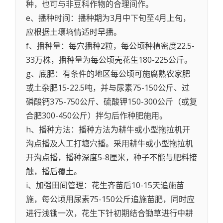
种，也可与非豆科作物的合理间作。
e、播种时间：播种期为3月中下旬至4月上旬，
应根据土壤墒情适时早播。
f、播种量：每穴播种2粒，每公顷种植密度22.5-
33万株，播种量为每公顷壳花生180-225公斤。
g、底肥：有条件的地区每公顷可施腐熟农家肥
或土杂肥15-22.5吨，并与尿素75-150公斤、过
磷酸钙375-750公斤、硫酸钾150-300公斤（或复
合肥300-450公斤）拌匀后作种肥施用。
h、播种方法：播种方法为耕牛或小型拖拉机开
沟点播及人工打塘穴播。采用耕牛或小型拖拉机
开沟点播，播种深度5-8厘米，种子不能与肥料接
触，播后覆土。
i、加强田间管理：花生齐苗后10-15天追施苗
施，每公顷用尿素75-150公斤追施苗肥，同时应
进行浅锄一次，花生下针初期结合锄草进行中耕