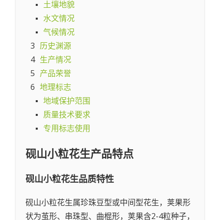
▪
土壤地貌
▪
水文情况
▪
气候情况
3
历史渊源
4
生产情况
5
产品荣誉
6
地理标志
▪
地域保护范围
▪
质量技术要求
▪
专用标志使用
砚山小粒花生
产品特点
砚山小粒花生
品质特性
砚山小粒花生属珍珠豆型或中间型花生，荚果形
状为茧形、串珠型、曲棍形，荚果含2-4粒种子，