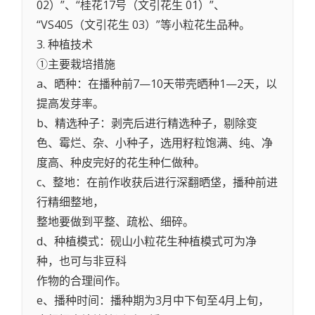
02）”、“桂花17号（文引花生 01）”、
“VS405（文引花生 03）”等小粒花生品种。
3. 种植技术
①主要栽培措施
a、晒种：在播种前7—10天带壳晒种1—2天，以
提高发芽率。
b、精选种子：剥壳后进行精选种子，剔除变
色、霉烂、杂、小种子，选用籽粒饱满、纯、净
度高、种皮完好的花生种仁做种。
c、整地：在前作收获后进行深翻晒垡，播种前进
行精细整地，
整地要做到平整、疏松、细碎。
d、种植模式：砚山小粒花生种植模式可为净
种，也可与非豆科
作物的合理间作。
e、播种时间：播种期为3月中下旬至4月上旬，