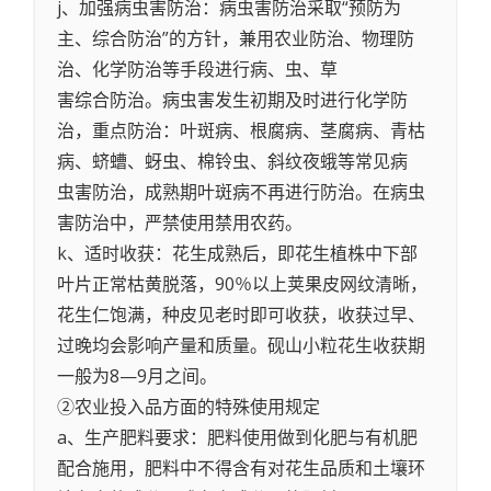
j、加强病虫害防治：病虫害防治采取“预防为
主、综合防治”的方针，兼用农业防治、物理防
治、化学防治等手段进行病、虫、草
害综合防治。病虫害发生初期及时进行化学防
治，重点防治：叶斑病、根腐病、茎腐病、青枯
病、蛴螬、蚜虫、棉铃虫、斜纹夜蛾等常见病
虫害防治，成熟期叶斑病不再进行防治。在病虫
害防治中，严禁使用禁用农药。
k、适时收获：花生成熟后，即花生植株中下部
叶片正常枯黄脱落，90％以上荚果皮网纹清晰，
花生仁饱满，种皮见老时即可收获，收获过早、
过晚均会影响产量和质量。砚山小粒花生收获期
一般为8—9月之间。
②农业投入品方面的特殊使用规定
a、生产肥料要求：肥料使用做到化肥与有机肥
配合施用，肥料中不得含有对花生品质和土壤环