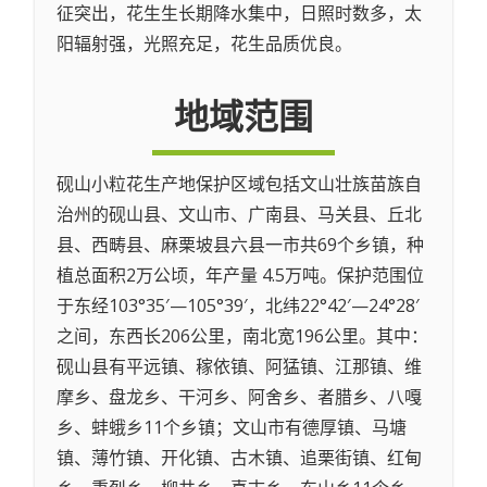
征突出，花生生长期降水集中，日照时数多，太
阳辐射强，光照充足，花生品质优良。
地域范围
砚山小粒花生产地保护区域包括文山壮族苗族自
治州的砚山县、文山市、广南县、马关县、丘北
县、西畴县、麻栗坡县六县一市共69个乡镇，种
植总面积2万公顷，年产量 4.5万吨。保护范围位
于东经103°35′—105°39′，北纬22°42′—24°28′
之间，东西长206公里，南北宽196公里。其中：
砚山县有平远镇、稼依镇、阿猛镇、江那镇、维
摩乡、盘龙乡、干河乡、阿舍乡、者腊乡、八嘎
乡、蚌蛾乡11个乡镇；文山市有德厚镇、马塘
镇、薄竹镇、开化镇、古木镇、追栗街镇、红甸