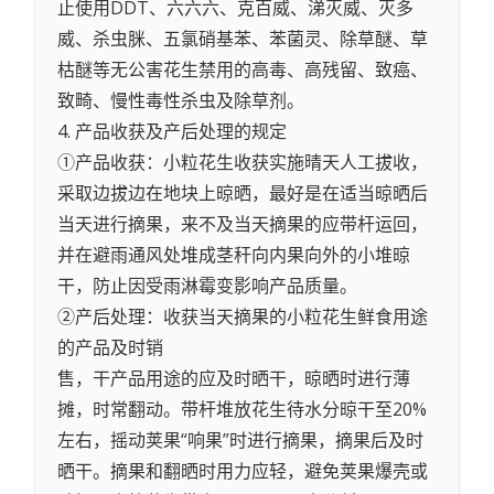
止使用DDT、六六六、克百威、涕灭威、灭多
威、杀虫脒、五氯硝基苯、苯菌灵、除草醚、草
枯醚等无公害花生禁用的高毒、高残留、致癌、
致畸、慢性毒性杀虫及除草剂。
4. 产品收获及产后处理的规定
①产品收获：小粒花生收获实施晴天人工拔收，
采取边拔边在地块上晾晒，最好是在适当晾晒后
当天进行摘果，来不及当天摘果的应带杆运回，
并在避雨通风处堆成茎秆向内果向外的小堆晾
干，防止因受雨淋霉变影响产品质量。
②产后处理：收获当天摘果的小粒花生鲜食用途
的产品及时销
售，干产品用途的应及时晒干，晾晒时进行薄
摊，时常翻动。带杆堆放花生待水分晾干至20%
左右，摇动荚果“响果”时进行摘果，摘果后及时
晒干。摘果和翻晒时用力应轻，避免荚果爆壳或