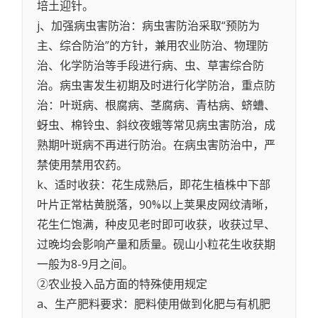
培土迎针。
j、加强病虫害防治：病虫害防治采取“预防为
主、综合防治”的方针，兼用农业防治、物理防
治、化学防治等手段进行病、虫、草害综合防
治。病虫害发生初期及时进行化学防治，重点防
治：叶斑病、根腐病、茎腐病、青枯病、蛴螬、
蚜虫、棉铃虫、斜纹夜蛾等常见病虫害防治，成
熟期叶斑病不再进行防治。在病虫害防治中，严
禁使用禁用农药。
k、适时收获：花生成熟后，即花生植株中下部
叶片正常枯黄脱落，90%以上荚果皮网纹清晰，
花生仁饱满，种皮见老时即可收获，收获过早、
过晚均会影响产量和质量。砚山小粒花生收获期
一般为8-9月之间。
②农业投入品方面的特殊使用规定
a、生产肥料要求：肥料使用做到化肥与有机肥