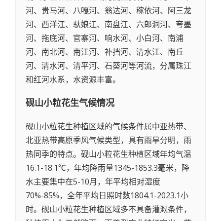
河、贵马河、八嘎河、翁达河、稼依河、阿三龙
河、西洋江、驮娘江、南盘江、六郎洞河、夸墨
河、拖底河、官寨河、响水河、小白河、南浦
河、南北河、南江河、补挡河、清水江、南丘
河、清水河、清平河、石葵河等河流，分属珠江
和红河水系，水资源丰富。
砚山小粒花生
气候情况
砚山小粒花生种植区域的气候条件属中亚热带、
北亚热带高原季风气候类型，具有雨旱分明，雨
热同季的特点。砚山小粒花生种植区域年均气温
16.1-18.1℃，年均降雨量1345-1853.3毫米，降
水主要集中在5-10月，年平均相对湿度
70%-85%，全年平均日照时数1804.1-2023.1小
时。砚山小粒花生种植区域多不具备灌溉条件，