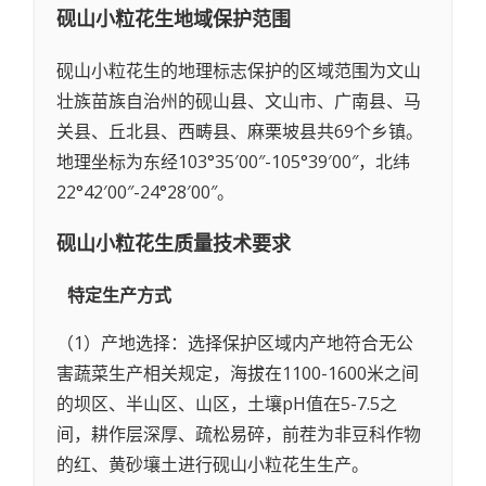
砚山小粒花生
地域保护范围
砚山小粒花生的地理标志保护的区域范围为文山
壮族苗族自治州的砚山县、文山市、广南县、马
关县、丘北县、西畴县、麻栗坡县共69个乡镇。
地理坐标为东经103°35′00″-105°39′00″，北纬
22°42′00″-24°28′00″。
砚山小粒花生
质量技术要求
特定生产方式
（1）产地选择：选择保护区域内产地符合无公
害蔬菜生产相关规定，海拔在1100-1600米之间
的坝区、半山区、山区，土壤pH值在5-7.5之
间，耕作层深厚、疏松易碎，前茬为非豆科作物
的红、黄砂壤土进行砚山小粒花生生产。