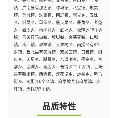
乡、秉烈乡、柳井乡、喜古乡、东山乡11个乡
镇；广南县有那洒镇、珠琳镇、八宝镇、坝美
镇、莲城镇、珠街镇、南屏镇、曙光乡、五珠
乡、旧莫乡、董堡乡、黑支果乡、篆角乡、者兔
乡、者太乡、杨柳井乡、底圩乡、板蚌乡18个乡
镇；马关县马白镇、坡脚镇、夹寒箐镇、仁和
镇、木厂镇、都龙镇、大栗树乡、南捞乡有8个
乡镇；丘北县有锦屏镇、双龙营镇、曰者镇、树
皮乡、天星乡、腻脚乡、八道哨乡、平寨乡、官
寨乡、温浏乡、新店乡、舍得乡12个乡镇；西畴
县有新街镇、西洒镇、莲花塘乡、蚌谷乡、新马
街乡、鸡街乡6个乡镇；麻栗坡县有麻栗镇、大
坪镇、天保镇3个镇。
品质特性