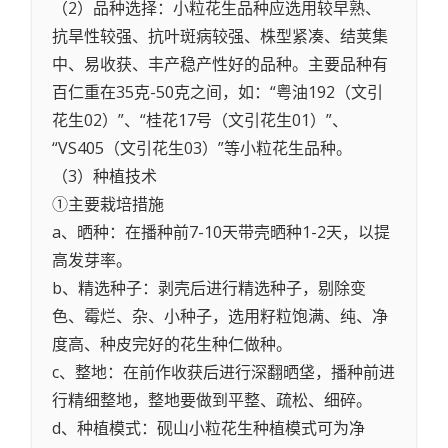
（2）品种选择：小粒花生品种应选用较早熟、
抗旱性较强、抗叶斑病较强、株型紧凑、结荚集
中、易收获、丰产稳产性好的品种。主要品种有
百仁重在35克-50克之间，如：“粤油192（文引
花生02）”、“桂花17号（文引花生01）”、
“VS405（文引花生03）”等小粒花生品种。
（3）种植技术
①主要栽培措施
a、晒种：在播种前7-10天带壳晒种1-2天，以提
高发芽率。
b、精选种子：剥壳后进行精选种子，剔除变
色、霉烂、杂、小种子，选用籽粒饱满、纯、净
度高、种皮完好的花生种仁做种。
c、整地：在前作收获后进行深翻晒垡，播种前进
行精细整地，整地要做到平整、疏松、细碎。
d、种植模式：砚山小粒花生种植模式可为净