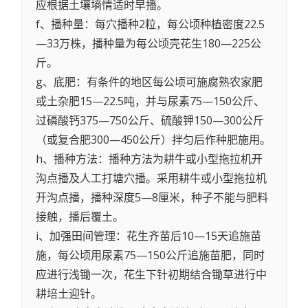
应根据土壤墒情适时早播。
f、播种量：每穴播种2粒，每公顷种植密度22.5
—33万株，播种量为每公顷壳花生180—225公
斤。
g、底肥：有条件的地区每公顷可施腐熟农家肥
或土杂肥15—22.5吨，并与尿素75—150公斤、
过磷酸钙375—750公斤、硫酸钾150—300公斤
（或复合肥300—450公斤）拌匀后作种肥施用。
h、播种方法：播种方法为耕牛或小型拖拉机开
沟点播及人工打塘穴播。采用耕牛或小型拖拉机
开沟点播，播种深度5—8厘米，种子不能与肥料
接触，播后覆土。
i、加强田间管理：花生齐苗后10—15天追施苗
施，每公顷用尿素75—150公斤追施苗肥，同时
应进行浅锄一次，花生下针初期结合锄草进行中
耕培土迎针。