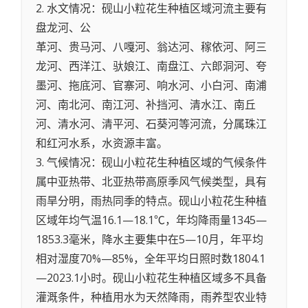
2. 水文情况：砚山小粒花生种植区域河流主要有
盘龙河、公
革河、贵马河、八嘎河、翁达河、稼依河、阿三
龙河、西洋江、驮娘江、南盘江、六郎洞河、夸
墨河、拖底河、官寨河、响水河、小白河、南浦
河、南北河、南江河、补挡河、清水江、南丘
河、清水河、清平河、石葵河等河流，分属珠江
和红河水系，水资源丰富。
3. 气候情况：砚山小粒花生种植区域的气候条件
属中亚热带、北亚热带高原季风气候类型，具有
雨旱分明，雨热同季的特点。砚山小粒花生种植
区域年均气温16.1—18.1℃，年均降雨量1345—
1853.3毫米，降水主要集中在5—10月，年平均
相对湿度70%—85%，全年平均日照时数1804.1
—2023.1小时。砚山小粒花生种植区域多不具备
灌溉条件，种植用水为天然降雨，雨养型农业特