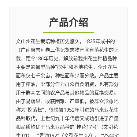
产品介绍
文山州花生栽培种植历史悠久，1825年成书的
《广南府志》卷三供记览志物产就有落花生的记
载，距今186年历史。解放前我州花生种植品种
主要是匍匐型品种“挖生”和本地花生，全州花生
面积仅七千余亩，种植面积少而分散。产品主要
用于榨油，少部分作为群众自食消费，也有部分
用于群众之间的农产品与其他物品的互换交易。
由于易落果、收获困难、产量低，被群众形象地
称为“挖落松”，很快被1952年引进的马来亚花生
品种取代，上世纪九十年代后又成功引进了产量
和品质均优于马来亚品种的“桂花17号”（文引花
生 01）、“粤油192”（文引花生 02）、 “VS405”