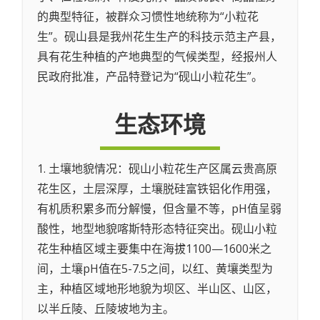
的典型特征，被群众习惯性地统称为“小粒花
生”。砚山县是我州花生生产的科技示范主产县，
具有花生种植的产地典型的气候类型，经报州人
民政府批准，产品特登记为“砚山小粒花生”。
生态环境
1. 土壤地貌情况：砚山小粒花生产区属云贵高原
花生区，土层深厚，土壤脱硅富铁铝化作用强，
有机质积累多而分解慢，但含量不等，pH值呈弱
酸性，地型地貌喀斯特形态特征突出。砚山小粒
花生种植区域主要集中在海拔1100—1600米之
间，土壤pH值在5-7.5之间，以红、黄壤类型为
主，种植区域地形地貌为坝区、半山区、山区，
以半丘陵、丘陵坡地为主。